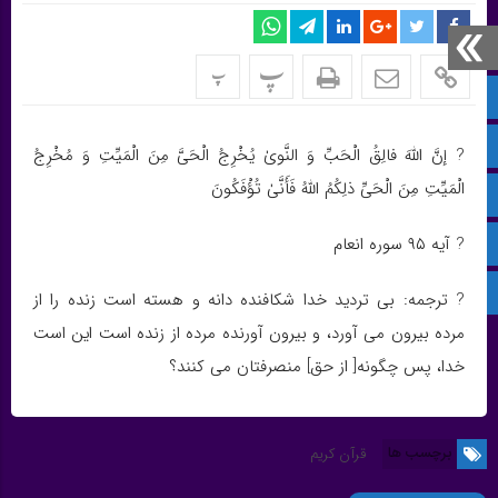
پ
پ
صفحه نخست
پیام‌ رسان بله
? إنَّ اللَّهَ فالِقُ الْحَبِّ وَ النَّویٰ‏ یُخْرِجُ الْحَیَّ مِنَ الْمَیِّتِ وَ مُخْرِجُ
الْمَیِّتِ مِنَ الْحَیِّ ذلِکُمُ اللَّهُ فَأَنَّیٰ تُؤْفَکُونَ
سروش
? آیه ۹۵ سوره انعام
ایتا
آپارات
? ترجمه: بی تردید خدا شکافنده دانه و هسته است زنده را از
مرده بیرون می آورد، و بیرون آورنده مرده از زنده است این است
خدا، پس چگونه[ از حق] منصرفتان می کنند؟
برچسب ها
قرآن کریم