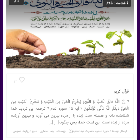
811
شناسه : 895
31
قرآن کریم
? إنَّ اللَّهَ فالِقُ الْحَبِّ وَ النَّویٰ‏ یُخْرِجُ الْحَیَّ مِنَ الْمَیِّتِ وَ مُخْرِجُ الْمَیِّتِ مِنَ
الْحَیِّ ذلِکُمُ اللَّهُ فَأَنَّیٰ تُؤْفَکُونَ ? آیه ۹۵ سوره انعام ? ترجمه: بی تردید خدا
شکافنده دانه و هسته است زنده را از مرده بیرون می آورد، و بیرون آورنده
مرده از زنده است این است خدا، پس چگونه[ از […]
ارسال توسط :
حوزه علمیه حضرت عبدالعظیم(ع)
نویسنده : رضا انصاری
منبع : روابط عمومی