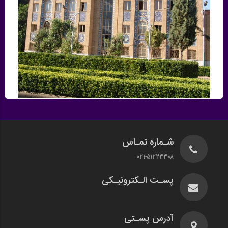
شـماره تمـاس
021-51223308
پسـت الـکترونیـکی
آدرس پسـتی