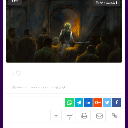
233
شناسه : 2066
5
ارسال توسط :
حوزه علمیه حضرت عبدالعظیم(ع)
پ
پ