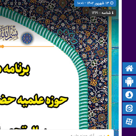
۱۳ شهریور ۱۴۰۲ - ۱۰:۰۱
شناسه : 1261
صفحه نخست
پیام‌ رسان بله
سروش
ایتا
آپارات
دروس آزاد حوزه علمیه