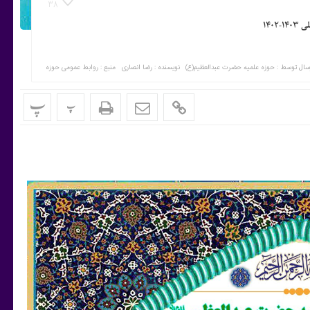
38
۱۴۰
سال توسط :
حوزه علمیه حضرت عبدالعظیم(ع)
نویسنده : رضا انصاری
منبع : روابط عمومی حوزه
پ
پ