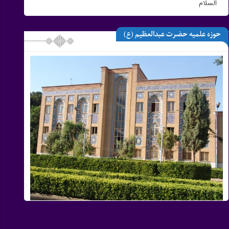
السلام
حوزه علمیه حضرت عبدالعظیم (ع)