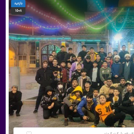
بازدید
1508