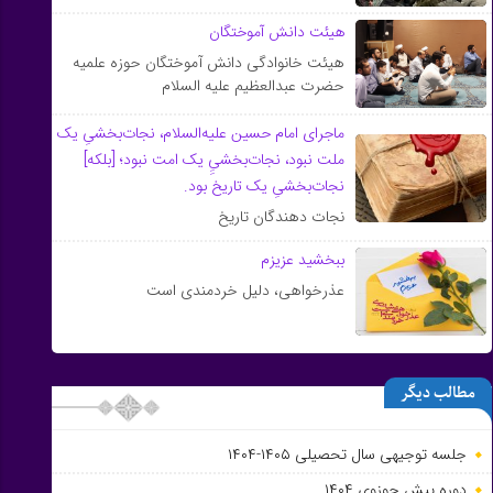
هیئت دانش آموختگان
هیئت خانوادگی دانش آموختگان حوزه علمیه
حضرت عبدالعظیم علیه السلام
ماجرای امام حسین علیه‌السلام، نجات‌بخشیِ یک
ملت نبود، نجات‌بخشىِِ یک امت نبود؛ [بلکه]
نجات‌بخشیِ یک تاریخ بود.
نجات دهندگان تاریخ
ببخشید عزیزم
عذرخواهى، دلیل خردمندى است
مطالب دیگر
جلسه توجیهی سال تحصیلی ۱۴۰۵-۱۴۰۴
دوره پیش حوزوی ۱۴۰۴