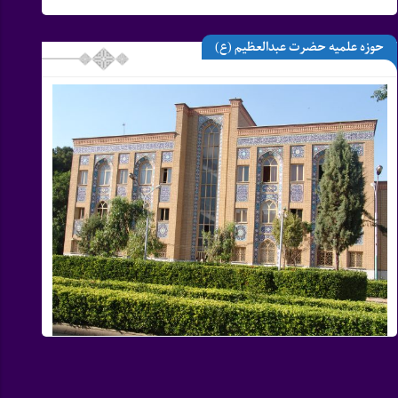
حوزه علمیه حضرت عبدالعظیم (ع)