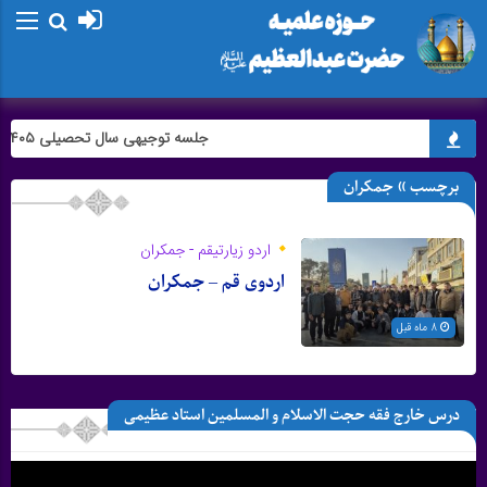
جلسه توجیهی سال تحصیلی ۱۴۰۵-۱۴۰۴
برچسب » جمکران
اردو زیارتیقم - جمکران
اردوی قم – جمکران
8 ماه قبل
درس خارج فقه حجت الاسلام و المسلمین استاد عظیمی
نمایشگر