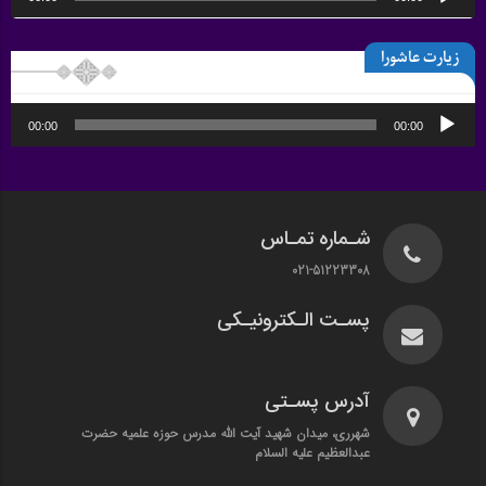
صوت
زیارت عاشورا
پخش‌کننده
00:00
00:00
صوت
شـماره تمـاس
021-51223308
پسـت الـکترونیـکی
آدرس پسـتی
شهرری، میدان شهید آیت الله مدرس حوزه علمیه حضرت
عبدالعظیم علیه السلام