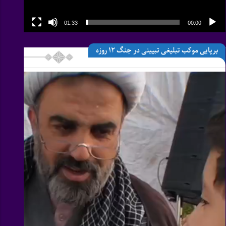
01:33
00:00
برپایی موکب تبلیغی تبیینی در جنگ 12 روزه
نمایشگر
ویدیو