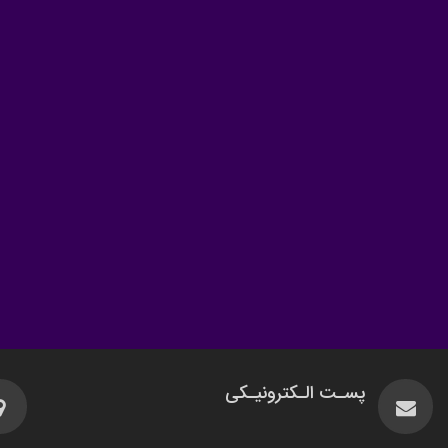
پسـت الـکترونیـکی