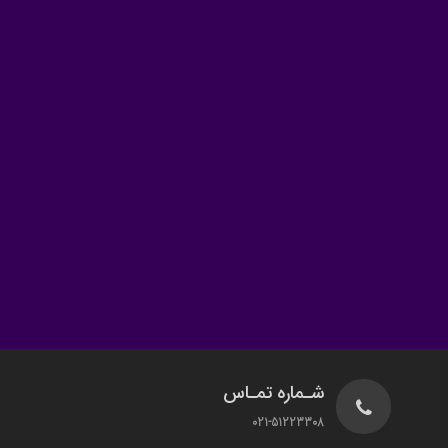
شـماره تمـاس
021-51223308