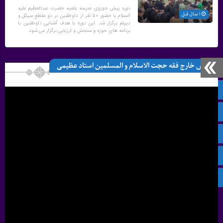
دوره پیش حوزوی مدرسه علمیه حضرت عبدالعظیم علیه
1 سال قبل
السلام با حضور ۵۰ نفر از داوطلبین در دو مقطع سیکل و
دیپلم برگزار شد. این دوره با هدف آشنایی داوطلبین با
برنامه های حوزه و سنجش و ارزیابی برگزار می شود.
درس خارج فقه حجت الاسلام و المسلمین استاد عظیمی
صفحه نخست
نمایشگر
ویدیو
پیام‌ رسان بله
سروش
ایتا
آپارات