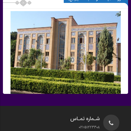
شـماره تمـاس
021-51223308