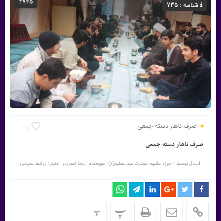
2745
شناسه : 735
صرف ناهار دسته جمعی
38
صرف ناهار دسته جمعی
ارسال توسط :
حوزه علمیه حضرت عبدالعظیم(ع)
نویسنده : رضا انصاری
منبع : روابط عمومی
پ
پ